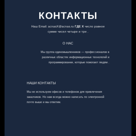
КОНТАКТЫ
Наш Email: acnasХ@acnas.ru
ГДЕ X
число равное
сумме чисел четыре и три .
О НАС
Мы группа единомышленников — профессионалов в
различных областях информационных технологий и
программировании, которые помогают людям .
НАШИ КОНТАКТЫ
Мы не используем офисов и телефонов для привлечения
заказчиков. Но нам всегда можно написать по электронной
почте выше и мы ответим.